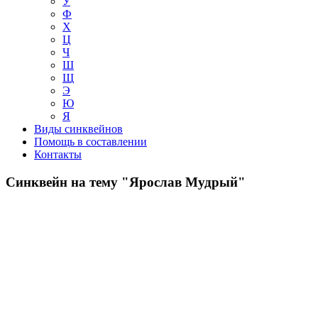
У
Ф
Х
Ц
Ч
Ш
Щ
Э
Ю
Я
Виды синквейнов
Помощь в составлении
Контакты
Синквейн на тему "Ярослав Мудрый"