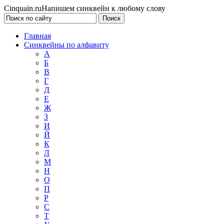
Cinquain.ru
Напишем синквейн к любому слову
Главная
Синквейны по алфавиту
А
Б
В
Г
Д
Е
Ж
З
И
Й
К
Л
М
Н
О
П
Р
С
Т